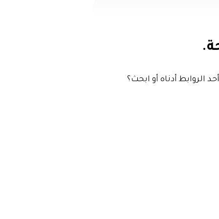
ة.
حد الروابط أدناه أو ابحث؟