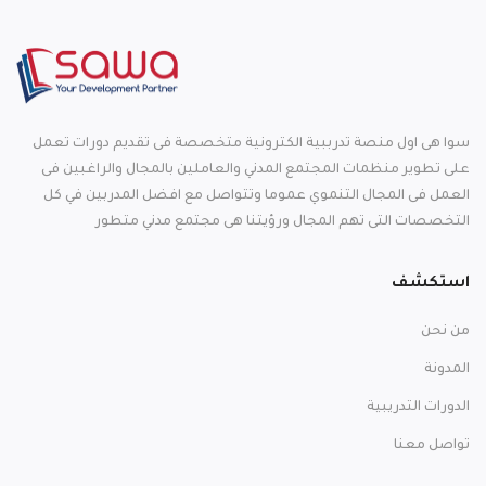
سوا هى اول منصة تدرببية الكترونية متخصصة فى تقديم دورات تعمل
على تطوير منظمات المجتمع المدني والعاملين بالمجال والراغبين فى
العمل فى المجال التنموي عموما وتتواصل مع افضل المدربين في كل
التخصصات التى تهم المجال ورؤيتنا هى مجتمع مدني متطور
استكشف
من نحن
المدونة
الدورات التدريبية
تواصل معنا